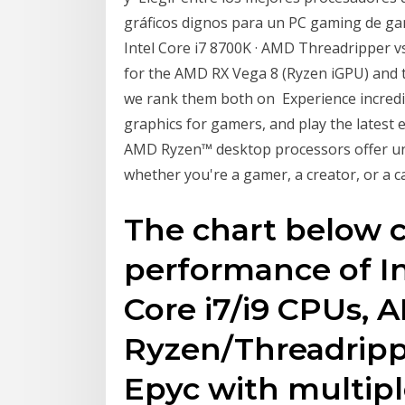
gráficos dignos para un PC gaming de ga
Intel Core i7 8700K · AMD Threadripper 
for the AMD RX Vega 8 (Ryzen iGPU) and t
we rank them both on Experience incred
graphics for gamers, and play the latest 
AMD Ryzen™ desktop processors offer u
whether you're a gamer, a creator, or a c
The chart below 
performance of In
Core i7/i9 CPUs, 
Ryzen/Threadrip
Epyc with multipl