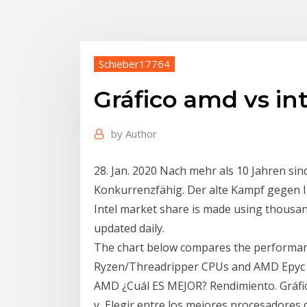
Schieber17764
Gráfico amd vs int
by
Author
28. Jan. 2020 Nach mehr als 10 Jahren si
Konkurrenzfähig. Der alte Kampf gegen 
Intel market share is made using thousa
updated daily.
The chart below compares the performanc
Ryzen/Threadripper CPUs and AMD Epyc wi
AMD ¿Cuál ES MEJOR? Rendimiento. Gráfico
y Elegir entre los mejores procesadores