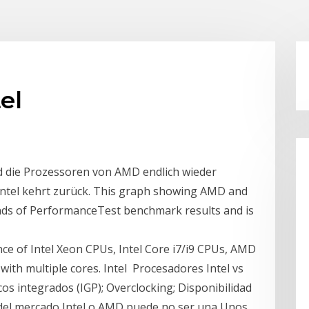
el
nd die Prozessoren von AMD endlich wieder
Intel kehrt zurück. This graph showing AMD and
nds of PerformanceTest benchmark results and is
e of Intel Xeon CPUs, Intel Core i7/i9 CPUs, AMD
th multiple cores. Intel Procesadores Intel vs
s integrados (IGP); Overclocking; Disponibilidad
 del mercado Intel o AMD puede no ser una Unos