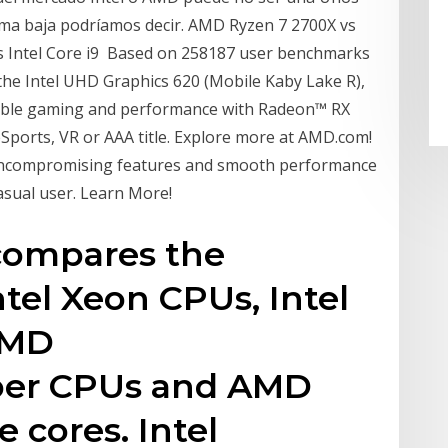
ma baja podríamos decir. AMD Ryzen 7 2700X vs
vs Intel Core i9 Based on 258187 user benchmarks
he Intel UHD Graphics 620 (Mobile Kaby Lake R),
ible gaming and performance with Radeon™ RX
eSports, VR or AAA title. Explore more at AMD.com!
ncompromising features and smooth performance
asual user. Learn More!
compares the
tel Xeon CPUs, Intel
AMD
per CPUs and AMD
e cores. Intel