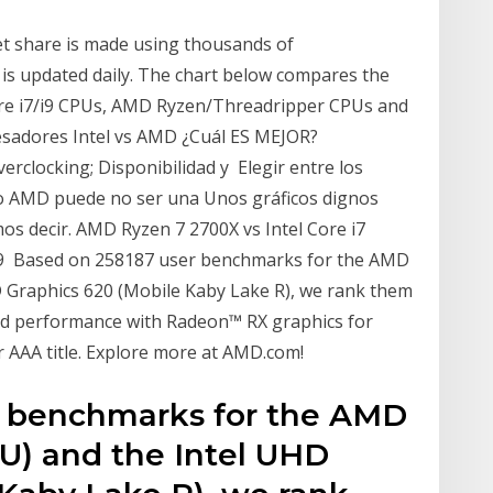
t share is made using thousands of
s updated daily. The chart below compares the
ore i7/i9 CPUs, AMD Ryzen/Threadripper CPUs and
cesadores Intel vs AMD ¿Cuál ES MEJOR?
erclocking; Disponibilidad y Elegir entre los
 o AMD puede no ser una Unos gráficos dignos
s decir. AMD Ryzen 7 2700X vs Intel Core i7
 i9 Based on 258187 user benchmarks for the AMD
D Graphics 620 (Mobile Kaby Lake R), we rank them
nd performance with Radeon™ RX graphics for
r AAA title. Explore more at AMD.com!
r benchmarks for the AMD
U) and the Intel UHD