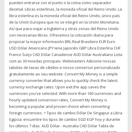
pueden entrarse con el punto o la coma como separador
decimal. Libras esterlinas, la moneda oficial del Reino Unido. La
libra esterlina es la moneda oficial del Reino Unido, único país
de la Unión Europea que no se integró en la Unión Monetaria.
Así que para viajar a Inglaterra y otras zonas del Reino Unido
son necesarias libras. Ofrecemos la cotización diaria para
propiciar la mayor información BRL Real Brasileiro EUR Euro
USD Dólar Americano JPY Iene Japonês GBP Libra Esterlina CHF
Franco Suíço CAD Dólar Canadense AUD Dólar Australiano Lista
com as 30 moedas principais. Webmasters Adicione nossas
tabelas de taxas de câmbio e nosso conversor personalizado
gratuitamente ao seu website. Convert My Money is a simple
currency converter that allows you to quickly check the latest
currency exchange rates. Upon exit the app saves the
currencies you've selected. With more than 160 currencies and
hourly updated conversion rates, Convert My Money is
becoming a popular and proven choice when converting
foreign currencies. = Tipos de cambio Dólar De Singapur a Libra
Egipcia: encuentre los tipos de cambio SGD EGP hoy y durante
los últimos 7 días. AUD Dólar - Australia CAD Dólar Tabla de