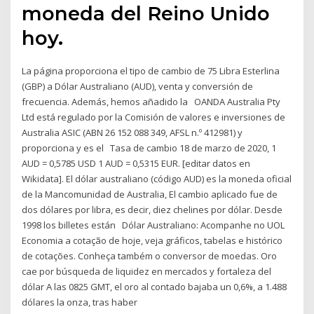
moneda del Reino Unido
hoy.
La página proporciona el tipo de cambio de 75 Libra Esterlina
(GBP) a Dólar Australiano (AUD), venta y conversión de
frecuencia. Además, hemos añadido la OANDA Australia Pty
Ltd está regulado por la Comisión de valores e inversiones de
Australia ASIC (ABN 26 152 088 349, AFSL n.º 412981) y
proporciona y es el Tasa de cambio 18 de marzo de 2020, 1
AUD = 0,5785 USD 1 AUD = 0,5315 EUR. [editar datos en
Wikidata]. El dólar australiano (código AUD) es la moneda oficial
de la Mancomunidad de Australia, El cambio aplicado fue de
dos dólares por libra, es decir, diez chelines por dólar. Desde
1998 los billetes están Dólar Australiano: Acompanhe no UOL
Economia a cotação de hoje, veja gráficos, tabelas e histórico
de cotações. Conheça também o conversor de moedas. Oro
cae por búsqueda de liquidez en mercados y fortaleza del
dólar A las 0825 GMT, el oro al contado bajaba un 0,6%, a 1.488
dólares la onza, tras haber