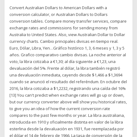
Convert Australian Dollars to American Dollars with a
conversion calculator, or Australian Dollars to Dollars
conversion tables. Compare money transfer services, compare
exchange rates and commissions for sending money from
Australia to United States. Also, view Australian Dollar to Dollar
currency charts. Cambio principales divisas en tiempo real.
Euro, Dólar, Libra, Yen…Gráfico histórico 1, 3, 6 meses y 1, 3 y 5
años. Grafico comparativo cambio divisas. La noche anterior al
voto, la libra cotizaba a €1,30; al día siguiente a €1,23, una
devaluación del 5%. Frente al dólar, la libra también registró
una devaluación inmediata, cayendo desde $1,466 a $1,3694
cuando se anunció el resultado del referéndum. En octubre del
2016, la libra cotizaba a $1,2232, registrando una caída del 16%
[13] You can't predict when exchange rates will go up or down,
but our currency converter above will show you historical rates,
to give you an idea of how the current conversion rate
compares to the past few months or year. La libra australiana,
introducida en 1910 y oficialmente distinta en valor de la libra
esterlina desde la devaluación en 1931, fue reemplazada por
el dólar el 14 de febrero de 1966. La tasa de conversión de la