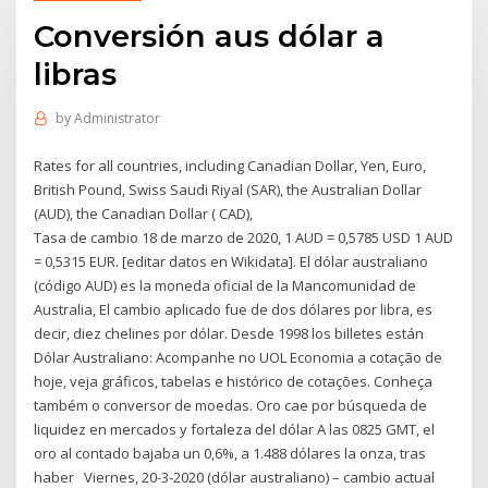
Conversión aus dólar a
libras
by
Administrator
Rates for all countries, including Canadian Dollar, Yen, Euro,
British Pound, Swiss Saudi Riyal (SAR), the Australian Dollar
(AUD), the Canadian Dollar ( CAD),
Tasa de cambio 18 de marzo de 2020, 1 AUD = 0,5785 USD 1 AUD
= 0,5315 EUR. [editar datos en Wikidata]. El dólar australiano
(código AUD) es la moneda oficial de la Mancomunidad de
Australia, El cambio aplicado fue de dos dólares por libra, es
decir, diez chelines por dólar. Desde 1998 los billetes están
Dólar Australiano: Acompanhe no UOL Economia a cotação de
hoje, veja gráficos, tabelas e histórico de cotações. Conheça
também o conversor de moedas. Oro cae por búsqueda de
liquidez en mercados y fortaleza del dólar A las 0825 GMT, el
oro al contado bajaba un 0,6%, a 1.488 dólares la onza, tras
haber Viernes, 20-3-2020 (dólar australiano) – cambio actual