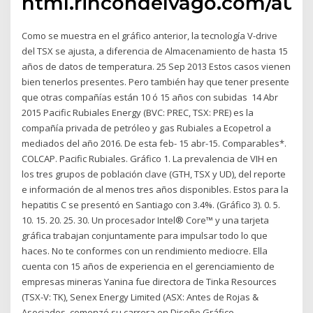
html.rincondelvago.com/aut
Como se muestra en el gráfico anterior, la tecnología V-drive
del TSX se ajusta, a diferencia de Almacenamiento de hasta 15
años de datos de temperatura. 25 Sep 2013 Estos casos vienen
bien tenerlos presentes. Pero también hay que tener presente
que otras compañías están 10 ó 15 años con subidas 14 Abr
2015 Pacific Rubiales Energy (BVC: PREC, TSX: PRE) es la
compañía privada de petróleo y gas Rubiales a Ecopetrol a
mediados del año 2016. De esta feb- 15 abr-15. Comparables*.
COLCAP. Pacific Rubiales. Gráfico 1. La prevalencia de VIH en
los tres grupos de población clave (GTH, TSX y UD), del reporte
e información de al menos tres años disponibles. Estos para la
hepatitis C se presentó en Santiago con 3.4%. (Gráfico 3). 0. 5.
10. 15. 20. 25. 30. Un procesador Intel® Core™ y una tarjeta
gráfica trabajan conjuntamente para impulsar todo lo que
haces. No te conformes con un rendimiento mediocre. Ella
cuenta con 15 años de experiencia en el gerenciamiento de
empresas mineras Yanina fue directora de Tinka Resources
(TSX-V: TK), Senex Energy Limited (ASX: Antes de Rojas &
Asociados, comenzó su carrera en Diseño Gráfico,