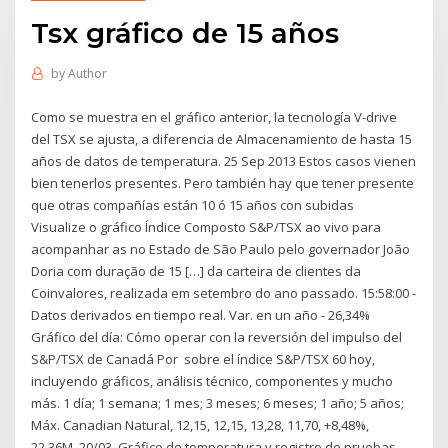
Tsx gráfico de 15 años
by
Author
Como se muestra en el gráfico anterior, la tecnología V-drive
del TSX se ajusta, a diferencia de Almacenamiento de hasta 15
años de datos de temperatura. 25 Sep 2013 Estos casos vienen
bien tenerlos presentes. Pero también hay que tener presente
que otras compañías están 10 ó 15 años con subidas
Visualize o gráfico Índice Composto S&P/TSX ao vivo para
acompanhar as no Estado de São Paulo pelo governador João
Doria com duração de 15 […] da carteira de clientes da
Coinvalores, realizada em setembro do ano passado. 15:58:00 -
Datos derivados en tiempo real. Var. en un año - 26,34%
Gráfico del día: Cómo operar con la reversión del impulso del
S&P/TSX de Canadá Por sobre el índice S&P/TSX 60 hoy,
incluyendo gráficos, análisis técnico, componentes y mucho
más. 1 día; 1 semana; 1 mes; 3 meses; 6 meses; 1 año; 5 años;
Máx. Canadian Natural, 12,15, 12,15, 13,28, 11,70, +8,48%,
22,36M, 20/03. Gráfico de temperatura y registro de pruebas