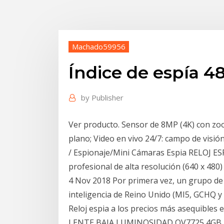
Machado59956
Índice de espía 4
by
Publisher
Ver producto. Sensor de 8MP (4K) con zoo
plano; Video en vivo 24/7: campo de visi
/ Espionaje/Mini Cámaras Espia RELOJ
profesional de alta resolución (640 x 480
4 Nov 2018 Por primera vez, un grupo de 
inteligencia de Reino Unido (MI5, GCHQ y
Reloj espia a los precios más asequibles
LENTE BAJA LUMINOSIDAD OV7725 4GB. 1 En