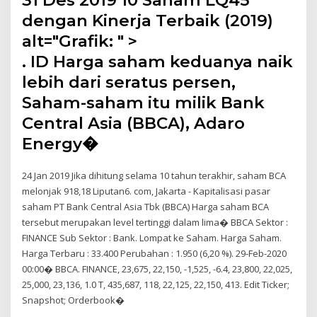
31 Des 2019 10 Saham LQ45
dengan Kinerja Terbaik (2019)
alt="Grafik: " >
. ID Harga saham keduanya naik
lebih dari seratus persen,
Saham-saham itu milik Bank
Central Asia (BBCA), Adaro
Energy�
24 Jan 2019 Jika dihitung selama 10 tahun terakhir, saham BCA
melonjak 918,18 Liputan6. com, Jakarta - Kapitalisasi pasar
saham PT Bank Central Asia Tbk (BBCA) Harga saham BCA
tersebut merupakan level tertinggi dalam lima� BBCA Sektor :
FINANCE Sub Sektor : Bank. Lompat ke Saham. Harga Saham.
Harga Terbaru : 33.400 Perubahan : 1.950 (6,20 %). 29-Feb-2020
00:00� BBCA. FINANCE, 23,675, 22,150, -1,525, -6.4, 23,800, 22,025,
25,000, 23,136, 1.0 T, 435,687, 118, 22,125, 22,150, 413. Edit Ticker;
Snapshot; Orderbook�