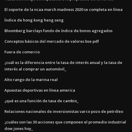
El soporte de la ncaa march madness 2020 se completa en línea
Índice de hong kong heng seng
Bloomberg barclays fondo de índice de bonos agregados
Conceptos básicos del mercado de valores bse pdf
Fuera de comercio
¿cuál es la diferencia entre la tasa de interés anual y la tasa de
interés al comprar un automóvil_
Alto rango de la marina real
Apuestas deportivas en línea america
¿qué es una función de tasa de cambio_
Relaciones nacionales de inversionistas varco pozo de petróleo
¿cuáles son las 30 acciones que componen el promedio industrial
dow jones hoy_