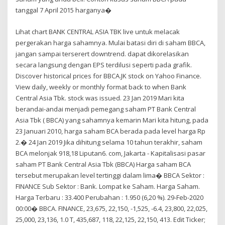
tanggal 7 April 2015 harganya�
Lihat chart BANK CENTRAL ASIA TBK live untuk melacak
pergerakan harga sahamnya. Mulai batasi diri di saham BBCA,
jangan sampai terserert downtrend. dapat dikorelasikan
secara langsung dengan EPS terdilusi seperti pada grafik.
Discover historical prices for BBCA.JK stock on Yahoo Finance.
View daily, weekly or monthly format back to when Bank
Central Asia Tbk. stock was issued. 23 Jan 2019 Mari kita
berandai-andai menjadi pemegang saham PT Bank Central
Asia Tbk ( BBCA) yang sahamnya kemarin Mari kita hitung, pada
23 Januari 2010, harga saham BCA berada pada level harga Rp
2.� 24 Jan 2019 Jika dihitung selama 10 tahun terakhir, saham
BCA melonjak 918,18 Liputan6. com, Jakarta - Kapitalisasi pasar
saham PT Bank Central Asia Tbk (BBCA) Harga saham BCA
tersebut merupakan level tertinggi dalam lima� BBCA Sektor :
FINANCE Sub Sektor : Bank. Lompat ke Saham. Harga Saham.
Harga Terbaru : 33.400 Perubahan : 1.950 (6,20 %). 29-Feb-2020
00:00� BBCA. FINANCE, 23,675, 22,150, -1,525, -6.4, 23,800, 22,025,
25,000, 23,136, 1.0 T, 435,687, 118, 22,125, 22,150, 413. Edit Ticker;