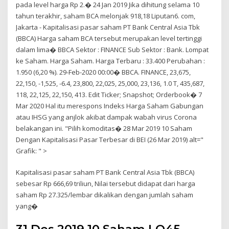
pada level harga Rp 2.� 24 Jan 2019 Jika dihitung selama 10
tahun terakhir, saham BCA melonjak 918,18 Liputan6. com,
Jakarta - Kapitalisasi pasar saham PT Bank Central Asia Tbk
(BBCA) Harga saham BCA tersebut merupakan level tertinggi
dalam lima� BBCA Sektor : FINANCE Sub Sektor : Bank. Lompat
ke Saham. Harga Saham. Harga Terbaru : 33.400 Perubahan :
1.950 (6,20 %). 29-Feb-2020 00:00� BBCA. FINANCE, 23,675,
22,150, -1,525, -6.4, 23,800, 22,025, 25,000, 23,136, 1.0 T, 435,687,
118, 22,125, 22,150, 413. Edit Ticker; Snapshot; Orderbook� 7
Mar 2020 Hal itu merespons Indeks Harga Saham Gabungan
atau IHSG yang anjlok akibat dampak wabah virus Corona
belakangan ini. "Pilih komoditas� 28 Mar 2019 10 Saham
Dengan Kapitalisasi Pasar Terbesar di BEI (26 Mar 2019) alt="
Grafik: " >
Kapitalisasi pasar saham PT Bank Central Asia Tbk (BBCA)
sebesar Rp 666,69 triliun, Nilai tersebut didapat dari harga
saham Rp 27.325/lembar dikalikan dengan jumlah saham
yang�