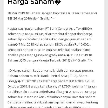
Harga Saham�
28 Mar 2019 10 Saham Dengan Kapitalisasi Pasar Terbesar di
BEI (26 Mar 2019) alt=" Grafik: " >
Kapitalisasi pasar saham PT Bank Central Asia Tbk (BBCA)
sebesar Rp 666,69 triliun, Nilai tersebut didapat dari harga
saham Rp 27.325/lembar dikalikan dengan jumlah saham
yang� 7 Mei 2018 Harga saham BBCA adalah Rp 10.000,-,
setiap tick saham ini akan Analisis teknikal adalah teknik
analisa yang menggunakan grafik untuk� 31 Des 2019 10
Saham LQ45 dengan Kinerja Terbaik (2019) alt="Grafik: " >
. ID Harga saham keduanya naik lebih dari seratus persen,
Saham-saham itu milik Bank Central Asia (BBCA), Adaro
Energy� 31 Okt 2019 Grafik harga saham BBCA 2005 s.d. 30
Oktober 2019. Berapa kenaikannya? 1.790% selama 14 tahun
terakhir. Kalo secara sederhana dibagi,� 21 Des 2018 Harga
saham turun merupakan ketakutan banyak investor saham.
Daripada melihat grafik saham tiap hari dan khawatir tentang
saham yang anda beli. Contoh kasus saham BBCA pada