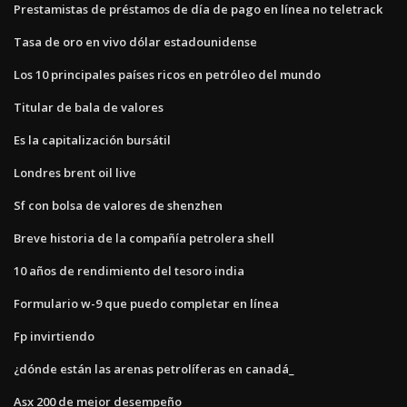
Prestamistas de préstamos de día de pago en línea no teletrack
Tasa de oro en vivo dólar estadounidense
Los 10 principales países ricos en petróleo del mundo
Titular de bala de valores
Es la capitalización bursátil
Londres brent oil live
Sf con bolsa de valores de shenzhen
Breve historia de la compañía petrolera shell
10 años de rendimiento del tesoro india
Formulario w-9 que puedo completar en línea
Fp invirtiendo
¿dónde están las arenas petrolíferas en canadá_
Asx 200 de mejor desempeño