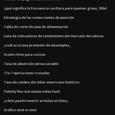
¿qué significa la frecuencia cardíaca para quemar grasa_ fitbit
Estrategia de los comerciantes de posición
Tabla de corte de tasa de alimentación
Lista de indicadores de rendimiento del mercado de valores.
¿cuál es la tasa promedio de desempleo_
Aceite chino para cocinar
Tasa de absorción aérea variable
17a-7 operaciones cruzadas
Tasa de cambio del dólar americano histórico
Fidelity flex real estate index fund
¿cómo puedo invertir en bolsa en línea_
Gráfico amd vs intel