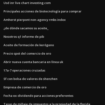
Usd inr live chart investing.com
Principales acciones de biotecnología para comprar
Amherst pierpont non-agency rmbs index
¿de dónde sacamos su aceite_
Nosotros q1 informe de pib
Aceite de formación de kerógeno
Precio spot del comercio de oro
Abrir nueva cuenta bancaria en línea uk
17a-7 operaciones cruzadas
Sf con bolsa de valores de shenzhen
Empresa de comercio de oro
Fecha ex-dividendo para acciones preferentes
Tasas de millaje de impuestos a la propiedad de la florida