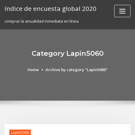
Skip
índice de encuesta global 2020
to
content
comprar la anualidad inmediata en línea
Category Lapin5060
Home
Archive by category "Lapin5060"
Lapin5060