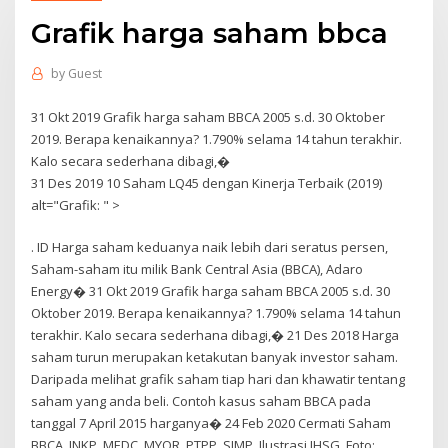
Grafik harga saham bbca
by
Guest
31 Okt 2019 Grafik harga saham BBCA 2005 s.d. 30 Oktober
2019. Berapa kenaikannya? 1.790% selama 14 tahun terakhir.
Kalo secara sederhana dibagi,�
31 Des 2019 10 Saham LQ45 dengan Kinerja Terbaik (2019)
alt="Grafik: " >
. ID Harga saham keduanya naik lebih dari seratus persen,
Saham-saham itu milik Bank Central Asia (BBCA), Adaro
Energy� 31 Okt 2019 Grafik harga saham BBCA 2005 s.d. 30
Oktober 2019. Berapa kenaikannya? 1.790% selama 14 tahun
terakhir. Kalo secara sederhana dibagi,� 21 Des 2018 Harga
saham turun merupakan ketakutan banyak investor saham.
Daripada melihat grafik saham tiap hari dan khawatir tentang
saham yang anda beli. Contoh kasus saham BBCA pada
tanggal 7 April 2015 harganya� 24 Feb 2020 Cermati Saham
BBCA, INKP, MEDC, MYOR, PTPP, SIMP. Ilustrasi IHSG. Foto: