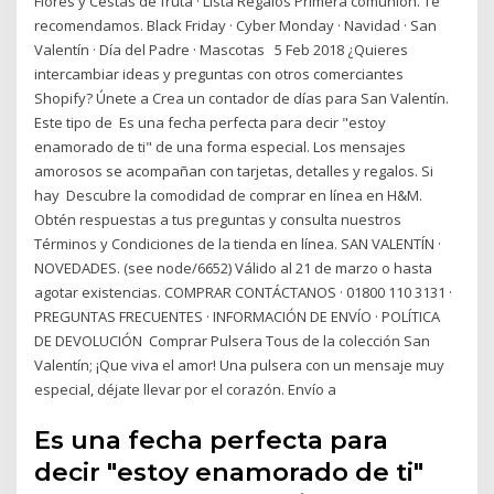
Flores y Cestas de fruta · Lista Regalos Primera comunión. Te
recomendamos. Black Friday · Cyber Monday · Navidad · San
Valentín · Día del Padre · Mascotas 5 Feb 2018 ¿Quieres
intercambiar ideas y preguntas con otros comerciantes
Shopify? Únete a Crea un contador de días para San Valentín.
Este tipo de Es una fecha perfecta para decir "estoy
enamorado de ti" de una forma especial. Los mensajes
amorosos se acompañan con tarjetas, detalles y regalos. Si
hay Descubre la comodidad de comprar en línea en H&M.
Obtén respuestas a tus preguntas y consulta nuestros
Términos y Condiciones de la tienda en línea. SAN VALENTÍN ·
NOVEDADES. (see node/6652) Válido al 21 de marzo o hasta
agotar existencias. COMPRAR CONTÁCTANOS · 01800 110 3131 ·
PREGUNTAS FRECUENTES · INFORMACIÓN DE ENVÍO · POLÍTICA
DE DEVOLUCIÓN Comprar Pulsera Tous de la colección San
Valentín; ¡Que viva el amor! Una pulsera con un mensaje muy
especial, déjate llevar por el corazón. Envío a
Es una fecha perfecta para
decir "estoy enamorado de ti"